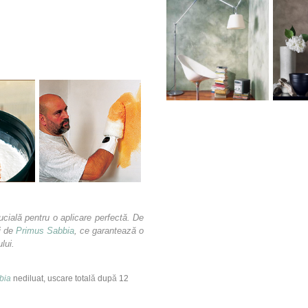
ucială pentru o aplicare perfectă. De
i de
Primus Sabbia
, ce garantează o
ului.
bia
nediluat, uscare total
ă
dup
ă
12