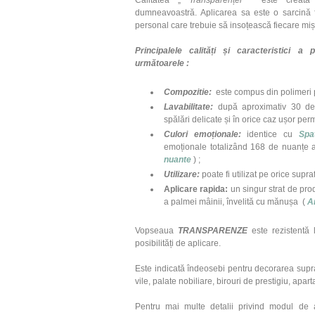
Calitatea „
Transparenței
” este creată 
dumneavoastră. Aplicarea sa este o sarcină fa
personal care trebuie să insoțeasc
ă
fiecare miș
Principalele calități și caracteristici
următoarele :
Compozitie:
este compus din polimeri p
Lavabilitate:
după aproximativ 30 de z
spălări delicate și în orice caz ușor per
Culori emoționale:
identice cu
Spa
emoționale totalizând 168 de nuanțe a
nuante
) ;
Utilizare:
poate fi utilizat pe orice supr
Aplicare rapida:
un singur strat de pro
a palmei mâinii, învelită cu mănușa (
A
Vopseaua
TRANSPARENZE
este rezistentă 
posibilități de aplicare.
Este indicată îndeosebi pentru decorarea supra
vile, palate nobiliare, birouri de prestigiu, ap
​Pentru mai multe detalii privind modul de