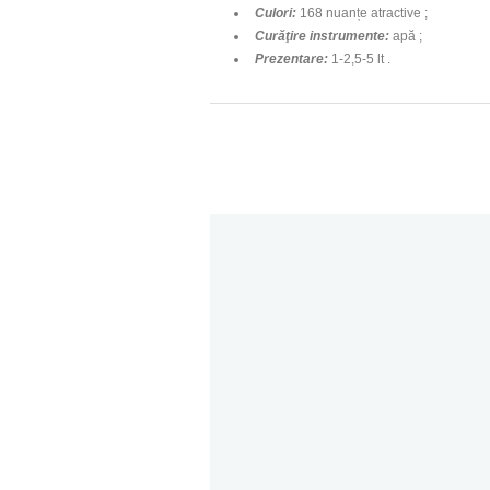
Culori
:
168 nuan
ț
e atractive ;
Curăţire instrumente
:
apă ;
Prezentare
:
1-2,5-5 lt .