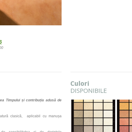
6
00
Culori
DISPONIBILE
a Timpului și contribuția adusă de
atur
ă
clasică, aplicabil cu manușa