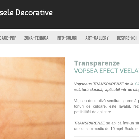
psele Decorative
OAGE-PDF
ZONA-TEHNICA
INFO-CULORI
ART-GALLERY
DESPRE-NOI
Transparenze
VOPSEA EFECT VEEL
​Vopseaua TRANSPARENZE de la
Gi
velatură clasică, aplicabil într-un s
Vopsea decorativă semitransparentă pe
tonuri de culoare, este lavabil, rez
posibilități de aplicare.
TRANSPARENZE
se aplică î
ntr-un si
un consum mediu de 10 mp/l. Scule n