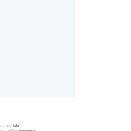
oare speciale.
mail:
office@dearte.ro