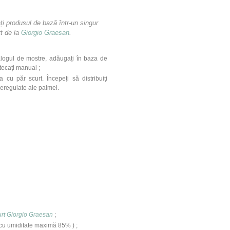
ați produsul de bază într-un singur
rt de la
Giorgio Graesan
.
talogul de mostre, adăugați în baza de
tecați manual ;
cu păr scurt. Începeți să distribuiți
neregulate ale palmei.
rt Giorgio Graesan
;
cu umiditate maxim
ă
85% ) ;