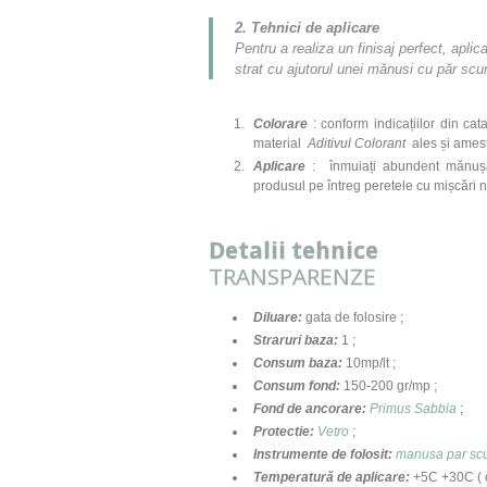
2. Tehnici de aplicare
Pentru a realiza un finisaj perfect, aplic
strat cu ajutorul unei mănusi cu păr scu
Colorare
: conform indicațiilor din ca
material
Aditivul Colorant
ales și ames
Aplicare
: înmuiați abundent mănușa 
produsul pe întreg peretele cu mișcări 
Detalii tehnice
TRANSPARENZE
Diluare
:
gata de folosire ;
Straruri baza
:
1 ;
Consum baza
:
10mp/lt ;
Consum fond
:
150-200 gr/mp ;
Fond de ancorare
:
Primus Sabbia
;
Protectie
:
Vetro
;
Instrumente de folosit
:
manusa par scu
Temperatură de aplicare
:
+5C +30C ( 