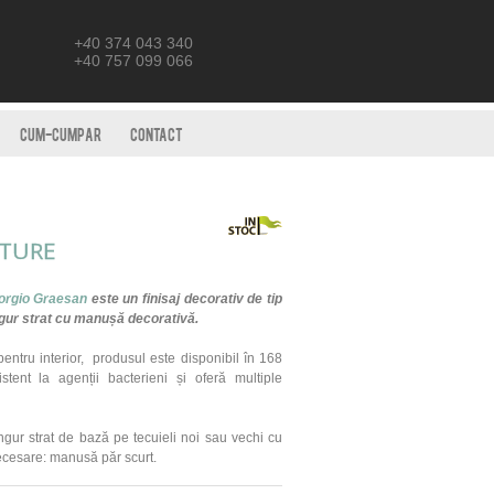
+4
0 374 043 340
+40 757 099 066
CUM-CUMPAR
CONTACT
ATURE
orgio Graesan
este un finisaj decorativ de tip
ingur strat cu manușă decorativă.
ntru interior, produsul este disponibil în 168
istent la agenții bacterieni și oferă multiple
ngur strat
de baz
ă
pe tecuieli noi sau vechi cu
ecesare: manusă p
ă
r scurt.