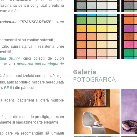
de sensibilitatea și de dorințele
scinantă pentru conținutul creativ și
care a mâinii.
 a produsului "TRANSPARENZE" sunt
ermeabili și nu conține solvenți ;
ile, suprafața va fi rezistentă unei
meabilă ;
tula Stuhhi
, cinci colecții de culori
tractive (
descarca aici catalogul de
Galerie
afață interioară izolată corespunzător ;
FOTOGRAFICA
dus, aplicat printr-o mișcare neregulată
rt. PE 6
) din păr scurt .
la agenții bacterieni și oferă multiple
fețelor din medii de prestigiu, precum
artamente și magazine foarte elegante.
 aplicare vă recomandăm să urmăriți