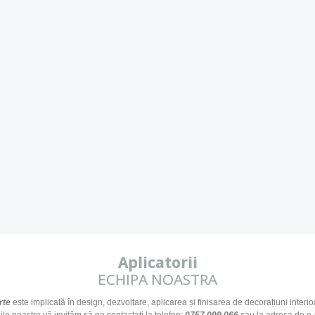
Aplicatorii
ECHIPA NOASTRA
rte
este implicată în design, dezvoltare, aplicarea și finisarea de decorațiuni interi
ciile noastre vă invităm să ne contactați la telefon:
0757 099 066
sau la adresa de e-