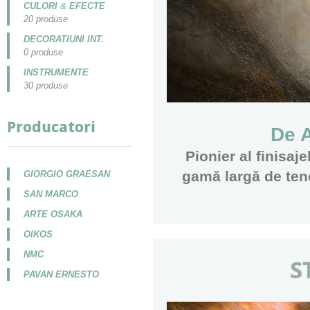
CULORI
&
EFECTE
20 produse
DECORATIUNI INT.
0 produse
INSTRUMENTE
30 produse
Producatori
De A
Pionier al finisaj
gam
ă
largă de ten
GIORGIO GRAESAN
SAN MARCO
ARTE OSAKA
OIKOS
NMC
S
PAVAN ERNESTO