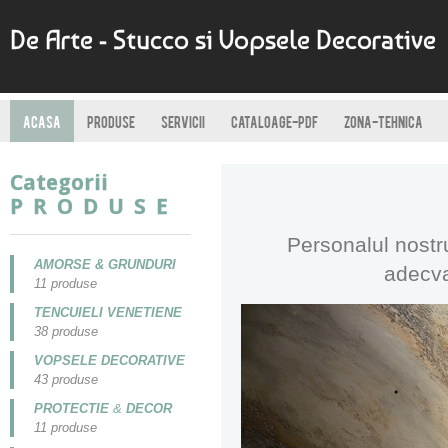
De Arte - Stucco si Vopsele Decorative
ACASA
PRODUSE
SERVICII
CATALOAGE-PDF
ZONA-TEHNICA
Categorii
P R O D U S E
Personalul nostru
AMORSE & GRUNDURI
adecv
11 produse
TENCUIELI VENETIENE
38 produse
VOPSELE DECORATIVE
43 produse
PROTECTIE
&
DECOR
11 produse