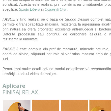
sofisticat. Acesta este realizat prin combinarea următoarelor pr
specifice:
Spirito Libero
si
Colore & Oro .
FASCE 3
fiind realizat pe o bază de
Stucco Design
complet natu
permite o transpirabilitate maximă, rezistență la agresiunea alcali
prin natura sa oferă proprietăți excelente anti-mucegai și bacteri
Datorită procesului său continuu de carbonare asigură o 
rezistență la umiditate.
FASCE 3
este compus din praf de marmur
ă
, minerale naturale,
cear
ă
de albine, s
ă
punuri naturale și var stins maturat timp de 
luni.
Pentru mai multe detalii privind modul de aplicare vă recomandă
urmăriți tutorialul video de mai jos.
Aplicare
FINISAJ RELAX