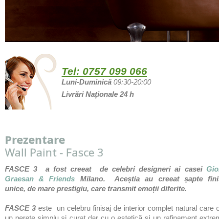
Tel:
0757 099 066
Luni-Duminică
09:30-20:00
Livrări Naționale 24 h
Prezentare
Wall Paint - Fasce 3
FASCE 3 a fost creeat de celebri designeri ai casei
Gio
Graesan & Friends
Milano. Aceștia au creeat șapte fini
unice, de mare prestigiu, care transmit emoții diferite.
FASCE 3
este un celebru finisaj de interior complet natural care 
un perete simplu și curat dar cu o estetică și un rafinament extr