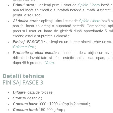
P
r
i
m
u
l strat
:
aplicați primul strat de
Spirito Libero
baz
ă
al
așa fel încât să creați o suprafață netedă și mată. Asteptați
pentru a se usca ;
Al doilea strat
:
aplicați ultimul strat de
Spirito Libero
bază al
așa fel încât să creați o suprafață netedă. Compactați, ap
produsul ușor cu lama de gletieră după aproximativ 5 mi
creând asfel o suprafață lucioasă ;
Finisaj
FASCE 3
:
aplicați cu un burete sintetic câte un str
Colore e Oro
;
Protecție și efect estetic
: cu scopul de a obține un nivel
ridicat de lavabilitate și efect estetic satinat sau opac, apl
dupa 48 h produsul
Vetro
.
Detalii tehnice
FINISAJ FASCE 3
Diluare
: gata de folosire ;
Straturi baza:
2 ;
Consum baza
:
1000 - 1200 kg/mp in 2 straturi ;
Consum fond:
150-200 gr/mp ;