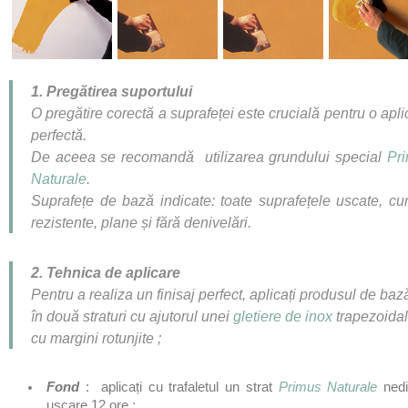
1. Preg
ă
tirea suportului
O pregătire corectă a suprafeței este crucială pentru o apli
perfectă.
De aceea se recomandă utilizarea grundului special
Pr
Naturale
.
Suprafețe de bază indicate: toate suprafețele uscate, cur
rezistente, plane și fără denivel
ă
ri.
2. Tehnica de aplicare
Pentru a realiza un finisaj perfect, aplicați produsul de baz
în două straturi cu ajutorul unei
gletiere de inox
trapezoida
cu margini rotunjite ;
Fond
: aplicați cu trafaletul un strat
Primus Naturale
nedi
uscare 12 ore ;