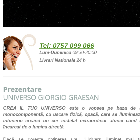
Tel:
0757 099 066
Luni-Duminica
09:30-20:00
Livrari Nationale 24 h
Prezentare
UNIVERSO GIORGIO GRAESAN
​CREA IL TUO UNIVERSO este o vopsea pe baza de a
monocomponentă, cu uscare fizică, opacă, care se ilumineaz
intuneric creând un cer instelat extraordinar atunci când 
încarcat de o lumina directă.
Dac
ă
se dorește obținerea unui “Univers iluminat mai ta