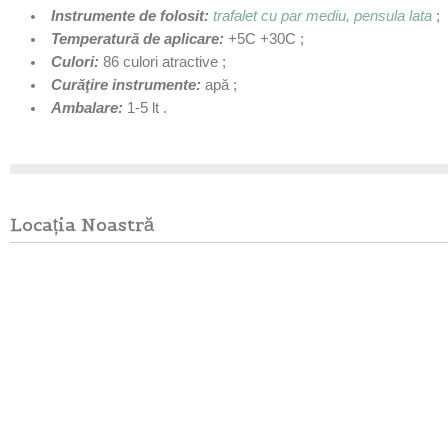
Instrumente de folosit
:
trafalet cu par mediu, pensula lata
​
;
Temperatură de aplicare
:
+5C +30C ;
Culori:
86 culori atractive ;
Curăţire instrumente:
apă ;
Ambalare:
1-5 lt .
Locația Noastră