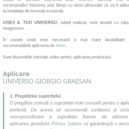
recomandăm folosirea unei lămpi cu neon ultraviolet ce va fi ad
ă
u
la instalația de iluminat existentă.
CREA IL TUO UNIVERSO
, odată realizat, este lavabil cu săp
neagresive.
În zonele unde este necesară o mai mare lavabilitate 
recomandabilă aplicarea de
Vetro
.
Sunt disponibile tutoriale video pentru aplicarea produsului.
Aplicare
UNIVERSO GIORGIO GRAESAN
1. Preg
ă
tirea suportului
O pregătire corectă a suprafeței este crucială pentru o apli
perfectă. De aceea se recomandă curățarea și izol
corespunzătoare a suprafeței înainte de utilizar
aplicarea grundului
Primus Sabbia
ce garantează o anco