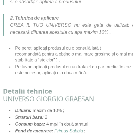
și o absorbție optimă a produsului.
2. Tehnica de aplicare
CREA IL TUO UNIVERSO
nu este gata de utilizat: 
necesară diluarea acestuia cu apa maxim 10% .
Pe pereți aplicați produsul cu o pensulă lată (
recomandată pentru a obține o mai mare grosime și o mai m
stabilitate a “stelelor” ) .
Pe tavan aplicați produsul cu un trafalet cu par mediu; în caz
este necesar, aplicați o a doua mână.
Detalii tehnice
UNIVERSO GIORGIO GRAESAN
Diluare
:
maxim de 10%
;
Straruri baza:
2 ;
Consum baza
:
4 mp/l în două straturi
;
Fond de ancorare:
Primus Sabbia
;