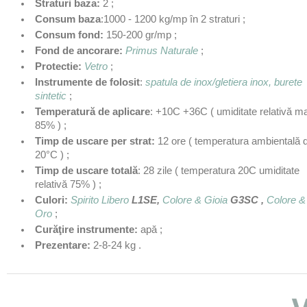
Straturi baza:
2 ;
Consum baza
:1000 - 1200 kg/mp în 2 straturi ;
Consum fond:
150-200 gr/mp ;
Fond de ancorare:
Primus Naturale
;
Protectie:
Vetro
;
Instrumente de folosit
:
spatula de inox/gletiera inox, burete
sintetic
;
Temperatură de aplicare
: +10C +36C ( umiditate relativă 
85% ) ;
Timp de uscare per strat:
12 ore ( temperatura ambientală 
20°C ) ;
Timp de uscare totală
: 28 zile ( temperatura 20C umiditate
relativă 75% ) ;
Culori:
Spirito Libero
L1SE,
Colore & Gioia
G3SC ,
Colore &
Oro
;
Curăţire instrumente:
apă ;
Prezentare:
2-8-24 kg .