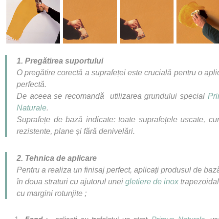
1. Preg
ă
tirea suportului
O pregătire corectă a suprafeței este crucială pentru o apli
perfectă.
De aceea se recomandă utilizarea grundului special
Pri
Naturale
.
Suprafețe de bază indicate: toate suprafețele uscate, cur
rezistente, plane și fără denivel
ă
ri.
2. Tehnica de aplicare
Pentru a realiza un finisaj perfect, aplicați produsul de baz
în doua straturi cu ajutorul unei
gletiere de inox
trapezoida
cu margini rotunjite ;