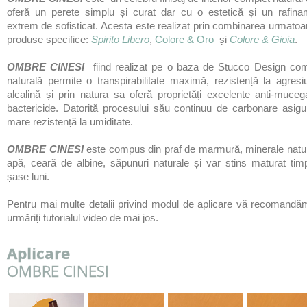
oferă un perete simplu și curat dar cu o estetică și un rafina
extrem de sofisticat. Acesta este realizat prin combinarea urmatoa
produse specifice:
Spirito Libero
,
Colore & Oro
și
Colore & Gioia
.
OMBRE CINESI
fiind realizat pe o baza de Stucco Design com
naturală permite o transpirabilitate maximă, rezistență la agres
alcalină și prin natura sa oferă proprietăți excelente anti-muceg
bactericide. Datorită procesului său continuu de carbonare asigu
mare rezistență la umiditate.
OMBRE CINESI
este compus din praf de marmură, minerale natur
apă, cear
ă
de albine, s
ă
punuri naturale și var stins maturat tim
șase luni.
​Pentru mai multe detalii privind modul de aplicare vă recomandă
urm
ă
riți tutorialul video de mai jos.
Aplicare
OMBRE CINESI