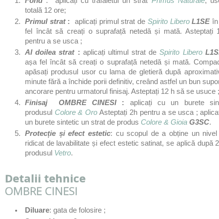
Fond
: aplicați cu trafaletul un strat
Primus Naturale
, us
totală 12 ore;
P
r
i
m
u
l strat
:
aplicați primul strat de
Spirito Libero
L1SE
în
fel încât să creați o suprafață netedă și mată. Asteptați 
pentru a se usca ;
Al doilea strat
:
aplicați ultimul strat de
Spirito Libero
L1S
așa fel încât să creați o suprafață netedă și mată. Compac
apăsați produsul usor cu lama de gletieră după aproximati
minute fără a închide porii definitiv, creând astfel un bun supo
ancorare pentru urmatorul finisaj. Asteptați 12 h să se usuce 
Finisaj
OMBRE CINESI
:
aplicați cu un burete sint
produsul
Colore & Oro
Asteptați 2h pentru a se usca ; aplica
un burete sintetic un strat de produs
Colore & Gioia
G3SC
.
Protecție și efect estetic
: cu scopul de a obține un nivel
ridicat de lavabilitate și efect estetic satinat, se aplică după 2
produsul
Vetro
.
Detalii tehnice
OMBRE CINESI
Diluare
: gata de folosire ;