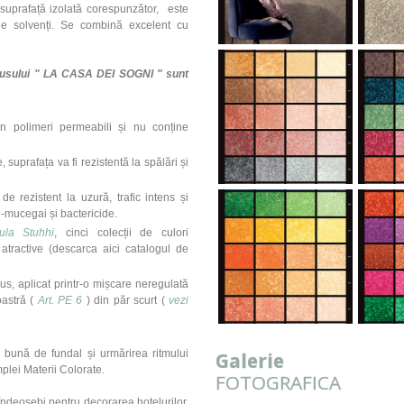
suprafață izolată corespunzător, ​ este
ne solvenți. Se combină excelent cu
produsului " LA CASA DEI SOGNI " sunt
n polimeri permeabili și nu conține
 suprafața va fi rezistentă la spălări și
e rezistent la uzură, trafic intens și
i-mucegai și bactericide.​
ula Stuhhi
, cinci colecții de culori
tractive (descarca aici catalogul de
us, aplicat printr-o mișcare neregulată
oastră (
Art. PE 6
) din păr scurt (
vezi
bună de fundal și urmărirea ritmului
Galerie
mplei Materii Colorate.
FOTOGRAFICA
îndeosebi pentru decorarea hotelurilor,