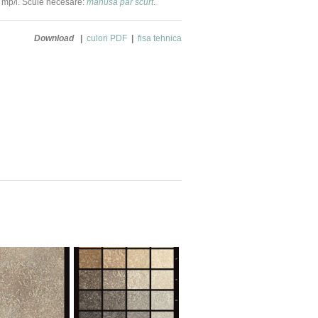
mp/l. Scule necesare:
manusa par scurt
.
Download
|
culori PDF
|
fisa tehnica