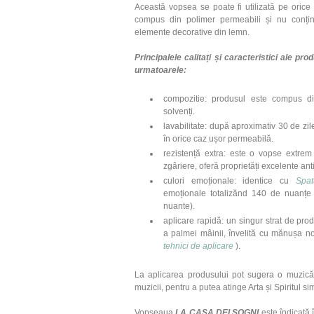
Această vopsea se poate fi utilizată pe orice 
compus din polimer permeabili și nu conți
elemente decorative din lemn.
Principalele calitați și caracteristici ale 
urmatoarele:
compozitie: produsul este compus di
solvenți.
lavabilitate: după aproximativ 30 de zile,
în orice caz ușor permeabilă.
rezistență extra: este o vopse extrem d
zgâriere, oferă proprietăți excelente ant
culori emoționale: identice cu
Spat
emoționale totalizănd 140 de nuanțe a
nuante).
aplicare rapidă: un singur strat de prod
a palmei mâinii, învelită cu mănușa n
tehnici de aplicare
).
La aplicarea produsului pot sugera o muzică 
muzicii, pentru a putea atinge Arta și Spiritul si
Vopseaua
LA CASA DEI SOGNI
este îndicată 