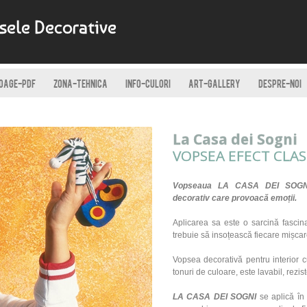
psele Decorative
OAGE-PDF
ZONA-TEHNICA
INFO-CULORI
ART-GALLERY
DESPRE-NOI
La Casa dei Sogni
VOPSEA EFECT CLAS
Vopseaua LA CASA DEI SOG
decorativ care provoacă emoții.
Aplicarea sa este o sarcină fascina
trebuie să insoțească fiecare mișcar
Vopsea decorativ
ă
pentru interior 
tonuri de culoare, este lavabil, rezist
LA CASA DEI SOGNI
se aplică în 