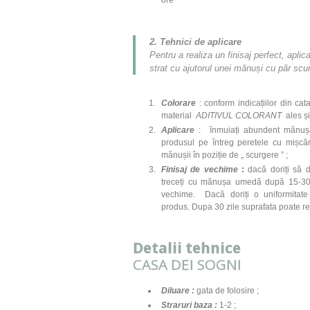
2. Tehnici de aplicare
Pentru a realiza un finisaj perfect, aplic
strat cu ajutorul unei m
ă
nu
ș
i cu păr scur
Colorare
: conform indicațiilor din ca
material
ADITIVUL COLORANT
ales ș
Aplicare
: înmuiați abundent mănușa 
produsul pe întreg peretele cu mișcări
mănușii în poziție de „ scurgere ” ;
Finisaj de vechime
:
dacă doriți să d
treceți cu mănușa umedă după 15-30
vechime. Dacă doriți o uniformitate
produs. Dupa 30 zile suprafata poate rez
Detalii tehnice
CASA DEI SOGNI
Diluare
:
gata de folosire ;
Straruri baza
:
1-2 ;