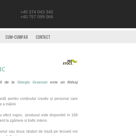
+4
0 374 043 340
+40 757 099 066
CUM-CUMPAR
CONTACT
IC
NI de la
Giorgio Graesan
este un finisaj
ntă pentru conținutul creativ și personal care
e a mâinii.
cu efect rugos, produsul este disponibil in 168
ent la zg
â
riere si trafic intens.
unul sau doua straturi de bază pe tecuieli noi