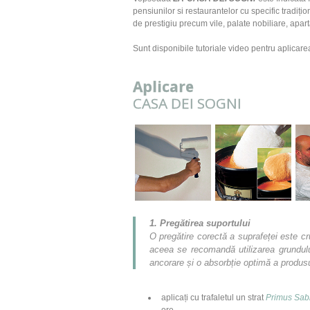
pensiunilor si restaurantelor cu specific tradițio
de prestigiu precum vile, palate nobiliare, apa
​Sunt disponibile tutoriale video pentru aplicar
Aplicare
CASA DEI SOGNI
1. Preg
ă
tirea suportului
O pregătire corectă a suprafeței este cr
aceea se recomandă utilizarea grundu
ancorare și o absorbție optimă a produsul
aplica
ț
i cu trafaletul un strat
Primus Sab
ore