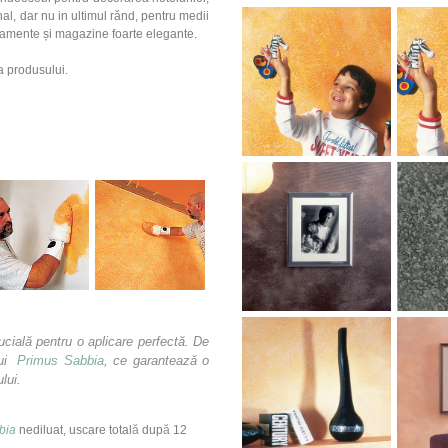
nal, dar nu in ultimul rănd, pentru medii
rtamente și magazine foarte elegante.
ea produsului.
ucială pentru o aplicare perfectă. De
lui
Primus Sabbia
, ce garantează o
ui. ​
bia
nediluat, uscare total
ă
dup
ă
12