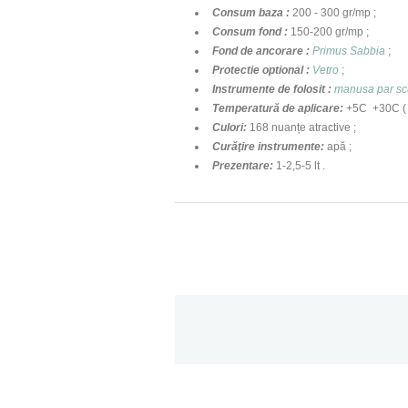
Consum baza
:
200 - 300 gr/mp ;
Consum fond
:
150-200 gr/mp ;
Fond de ancorare
:
Primus Sabbia
;
Protectie optional
:
Vetro
;
Instrumente de folosit :
manusa par scu
Temperatură de aplicare
:
+5C +30C ( 
Culori
:
168 nuanțe atractive ;
Curăţire instrumente
:
apă ;
Prezentare
:
1-2,5-5 lt .