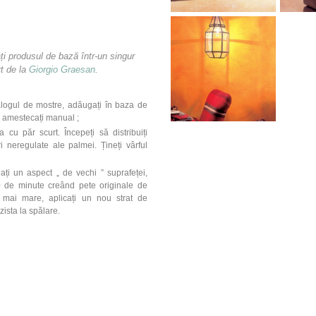
ați produsul de bază într-un singur
t de la
Giorgio Graesan
.
talogul de mostre, adăugați în baza de
i amestecați manual ;
cu păr scurt. Începeți să distribuiți
 neregulate ale palmei. Țineți vârful
ați un aspect „ de vechi ” suprafeței,
 de minute creând pete originale de
 mai mare, aplicați un nou strat de
ista la spălare.