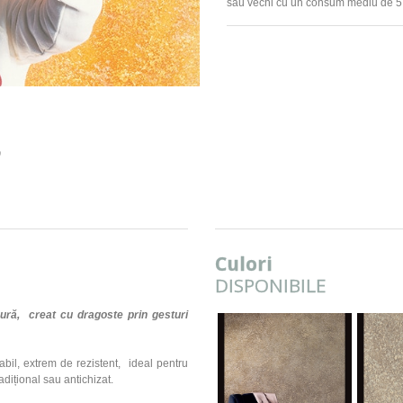
sau vechi cu un consum mediu de 5 
0
Culori
DISPONIBILE
ură, creat cu dragoste prin gesturi
abil, extrem de rezistent, ideal pentru
radițional sau antichizat.